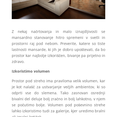
Z nekaj načrtovanja in malo iznajdljivosti se
mansardno stanovanje hitro spremeni v svetli in
prostorni raj pod nebom. Preverite, katere so tiste
lastnosti mansarde, ki jih je dobro upoštevati, da bo
prostor kar najbolje izkoriščen, bivanje pa prijetno in
zdravo.
Izkoristimo volumen
Prostor pod streho ima praviloma velik volumen, kar
je kot nalašč za ustvarjanje večjih ambientov, ki so
odprti vse do slemena. Tako zasnovan osrednji
bivalni del deluje bolj zračno in bolj lahkotno, v njem
se počutimo bolje. Volumen pod poševnino strehe
lahko izkoristimo tudi za galerije, kjer uredimo bralni
ali igralni kotiček.