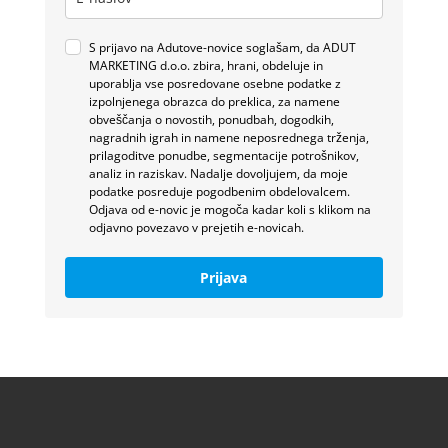
S prijavo na Adutove-novice soglašam, da ADUT
MARKETING d.o.o. zbira, hrani, obdeluje in
uporablja vse posredovane osebne podatke z
izpolnjenega obrazca do preklica, za namene
obveščanja o novostih, ponudbah, dogodkih,
nagradnih igrah in namene neposrednega trženja,
prilagoditve ponudbe, segmentacije potrošnikov,
analiz in raziskav. Nadalje dovoljujem, da moje
podatke posreduje pogodbenim obdelovalcem.
Odjava od e-novic je mogoča kadar koli s klikom na
odjavno povezavo v prejetih e-novicah.
Prijava