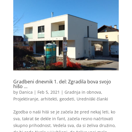
Gradbeni dnevnik 1. del: Zgradila bova svojo
hišo …
by
Danica
|
Feb 5, 2021
|
Gradnja in obnova
,
Projektiranje, arhitekti, geodeti
,
Uredniški članki
Zgodba o naši hiši se je začela že pred nekaj leti, ko
sva, takrat še dekle in fant, začela resno načrtovati
skupno prihodnost. Vedela sva, da si želiva družino,