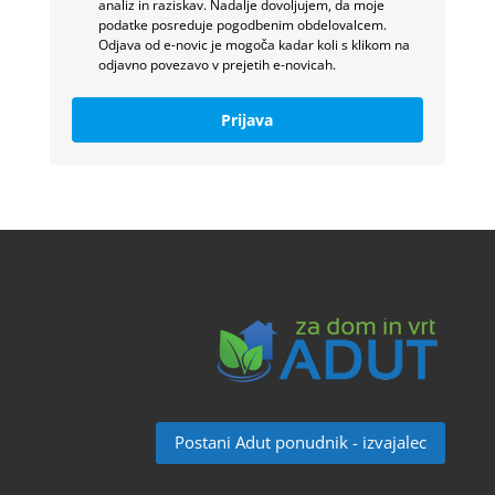
analiz in raziskav. Nadalje dovoljujem, da moje
podatke posreduje pogodbenim obdelovalcem.
Odjava od e-novic je mogoča kadar koli s klikom na
odjavno povezavo v prejetih e-novicah.
Prijava
Postani Adut ponudnik - izvajalec