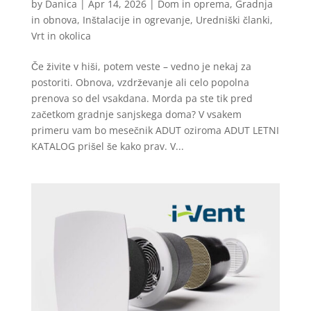
by
Danica
|
Apr 14, 2026
|
Dom in oprema
,
Gradnja
in obnova
,
Inštalacije in ogrevanje
,
Uredniški članki
,
Vrt in okolica
Če živite v hiši, potem veste – vedno je nekaj za
postoriti. Obnova, vzdrževanje ali celo popolna
prenova so del vsakdana. Morda pa ste tik pred
začetkom gradnje sanjskega doma? V vsakem
primeru vam bo mesečnik ADUT oziroma ADUT LETNI
KATALOG prišel še kako prav. V...