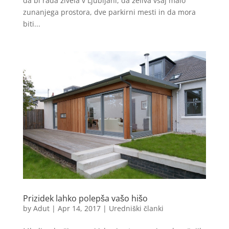
da bi rada živela v Ljubljani, da želiva vsaj malo
zunanjega prostora, dve parkirni mesti in da mora
biti...
Prizidek lahko polepša vašo hišo
by
Adut
|
Apr 14, 2017
|
Uredniški članki