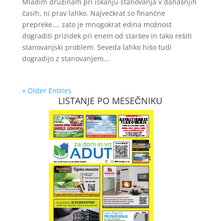
Mladim družinam pri iskanju stanovanja v današnjih
časih, ni prav lahko. Največkrat so finančne
prepreke…, zato je mnogokrat edina možnost
dograditi prizidek pri enem od staršev in tako rešiti
stanovanjski problem. Seveda lahko hišo tudi
dogradijo z stanovanjem...
« Older Entries
LISTANJE PO MESEČNIKU