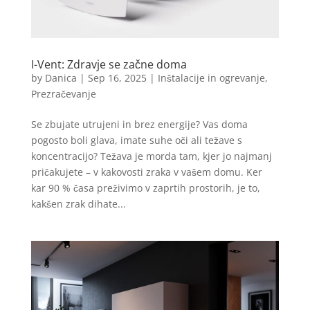
I-Vent: Zdravje se začne doma
by
Danica
|
Sep 16, 2025
|
Inštalacije in ogrevanje
,
Prezračevanje
Se zbujate utrujeni in brez energije? Vas doma
pogosto boli glava, imate suhe oči ali težave s
koncentracijo? Težava je morda tam, kjer jo najmanj
pričakujete – v kakovosti zraka v vašem domu. Ker
kar 90 % časa preživimo v zaprtih prostorih, je to,
kakšen zrak dihate...