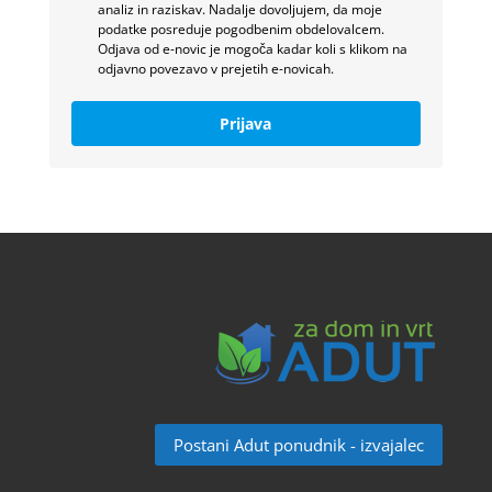
analiz in raziskav. Nadalje dovoljujem, da moje
podatke posreduje pogodbenim obdelovalcem.
Odjava od e-novic je mogoča kadar koli s klikom na
odjavno povezavo v prejetih e-novicah.
Prijava
Postani Adut ponudnik - izvajalec