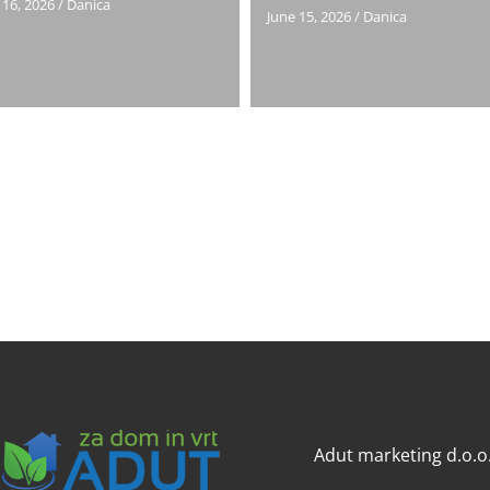
 16, 2026
/
Danica
June 15, 2026
/
Danica
Adut marketing d.o.o