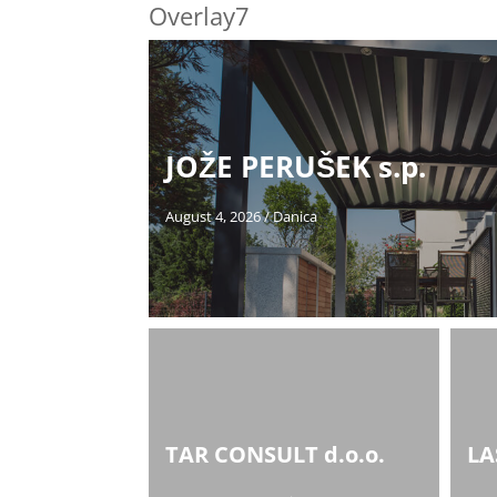
Overlay7
JOŽE PERUŠEK s.p.
August 4, 2026
/
Danica
TAR CONSULT d.o.o.
LA