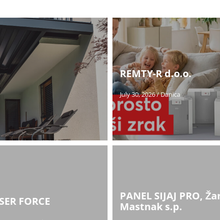
REMTY-R d.o.o.
July 30, 2026
/
Danica
PANEL SIJAJ PRO, Ža
SER FORCE
Mastnak s.p.