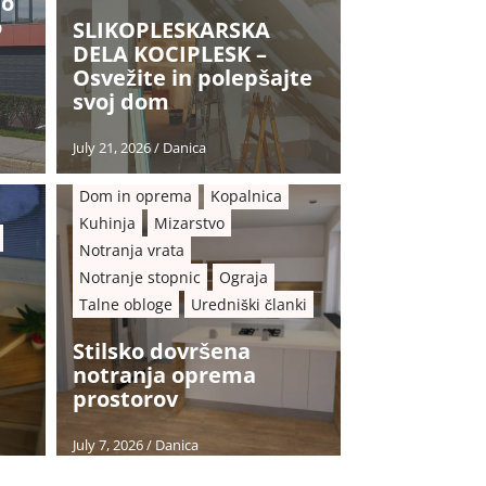
no
o
SLIKOPLESKARSKA
DELA KOCIPLESK –
Osvežite in polepšajte
svoj dom
July 21, 2026
/
Danica
Dom in oprema
Kopalnica
Kuhinja
Mizarstvo
Notranja vrata
Notranje stopnic
Ograja
Talne obloge
Uredniški članki
Stilsko dovršena
notranja oprema
prostorov
July 7, 2026
/
Danica