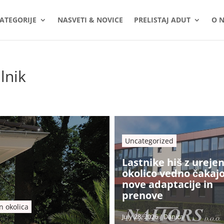
ATEGORIJE
NASVETI & NOVICE
PRELISTAJ ADUT
O 
lnik
Uncategorized
Lastnike hiš z ureje
okolico vedno čakaj
nove adaptacije in
prenove
in okolica
July 28, 2026
/
Danica