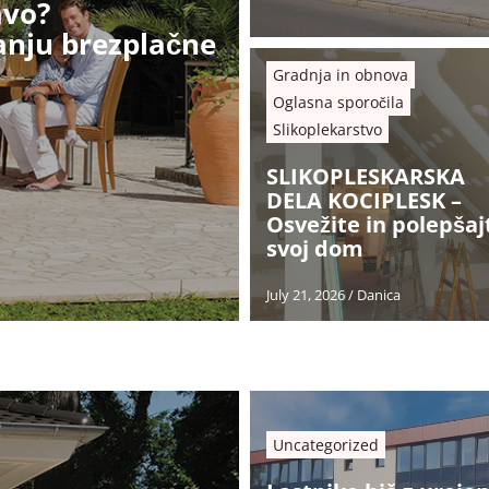
avo?
ranju brezplačne
Gradnja in obnova
Oglasna sporočila
Slikoplekarstvo
SLIKOPLESKARSKA
DELA KOCIPLESK –
Osvežite in polepšaj
svoj dom
July 21, 2026
/
Danica
Uncategorized