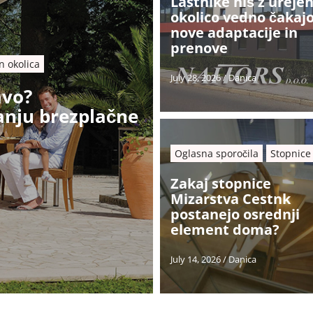
Lastnike hiš z ureje
okolico vedno čakaj
nove adaptacije in
prenove
in okolica
July 28, 2026
/
Danica
avo?
ranju brezplačne
Oglasna sporočila
Stopnice
Zakaj stopnice
Mizarstva Cestnk
postanejo osrednji
element doma?
July 14, 2026
/
Danica