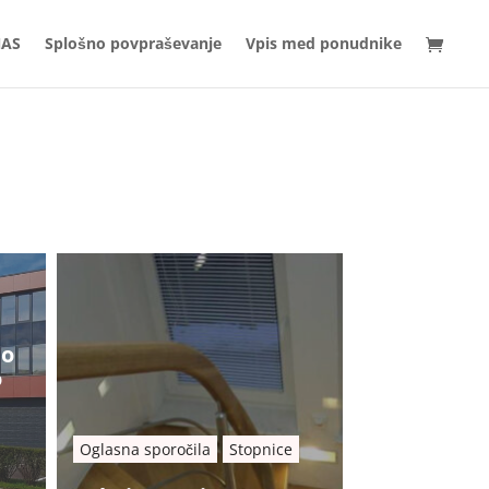
NAS
Splošno povpraševanje
Vpis med ponudnike
no
o
Oglasna sporočila
Stopnice