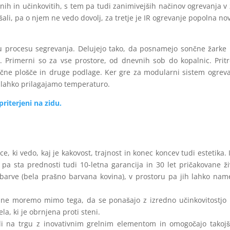
čnih in učinkovitih, s tem pa tudi zanimivejših načinov ogrevanja 
šali, pa o njem ne vedo dovolj, za tretje je IR ogrevanje popolna no
mu procesu segrevanja. Delujejo tako, da posnamejo sončne žarke 
. Primerni so za vse prostore, od dnevnih sob do kopalnic. Prit
včne plošče in druge podlage. Ker gre za modularni sistem ogrev
m lahko prilagajamo temperaturo.
e, ki vedo, kaj je kakovost, trajnost in konec koncev tudi estetika. 
a sta prednosti tudi 10-letna garancija in 30 let pričakovane ži
arve (bela prašno barvana kovina), v prostoru pa jih lahko name
o ne moremo mimo tega, da se ponašajo z izredno učinkovitostjo 
a, ki je obrnjena proti steni.
i na trgu z inovativnim grelnim elementom in omogočajo takojš