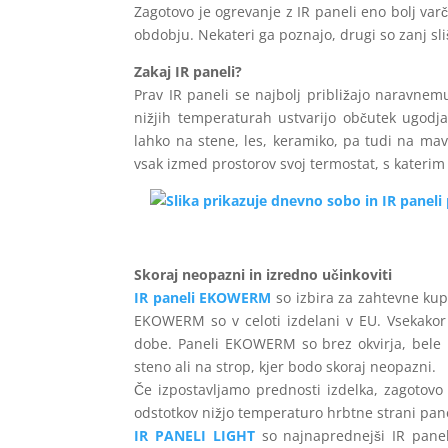
Zagotovo je ogrevanje z IR paneli eno bolj var
obdobju. Nekateri ga poznajo, drugi so zanj sli
Zakaj IR paneli?
Prav IR paneli se najbolj približajo naravne
nižjih temperaturah ustvarijo občutek ugodja
lahko na stene, les, keramiko, pa tudi na ma
vsak izmed prostorov svoj termostat, s kateri
Skoraj neopazni in izredno učinkoviti
IR paneli EKOWERM
so izbira za zahtevne kupc
EKOWERM so v celoti izdelani v EU. Vsekakor p
dobe. Paneli EKOWERM so brez okvirja, bele b
steno ali na strop, kjer bodo skoraj neopazni.
Če izpostavljamo prednosti izdelka, zagotov
odstotkov nižjo temperaturo hrbtne strani panel
IR PANELI LIGHT
so najnaprednejši IR panel