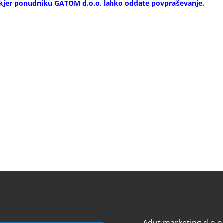
, kjer ponudniku GATOM d.o.o. lahko oddate povpraševanje.
Adut marketing d.o.o