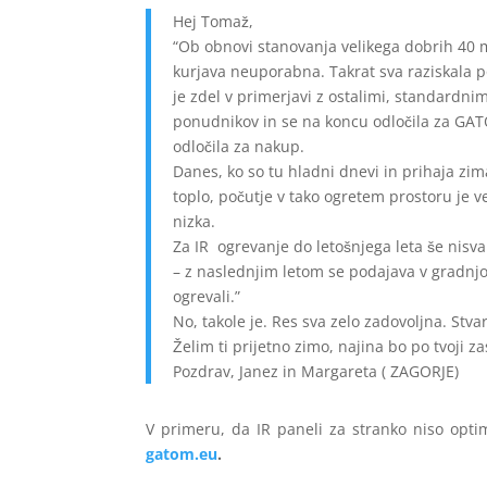
Hej Tomaž,
“Ob obnovi stanovanja velikega dobrih 40 m
kurjava neuporabna. Takrat sva raziskala p
je zdel v primerjavi z ostalimi, standardni
ponudnikov in se na koncu odločila za GATO
odločila za nakup.
Danes, ko so tu hladni dnevi in prihaja zi
toplo, počutje v tako ogretem prostoru je 
nizka.
Za IR ogrevanje do letošnjega leta še nisva
– z naslednjim letom se podajava v gradnjo
ogrevali.”
No, takole je. Res sva zelo zadovoljna. Stva
Želim ti prijetno zimo, najina bo po tvoji za
Pozdrav, Janez in Margareta ( ZAGORJE)
V primeru, da IR paneli za stranko niso optim
gatom.eu
.