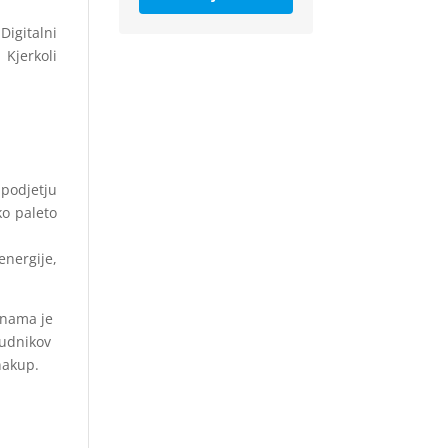
igitalni
 Kjerkoli
 podjetju
ko paleto
energije,
e nama je
nudnikov
nakup.