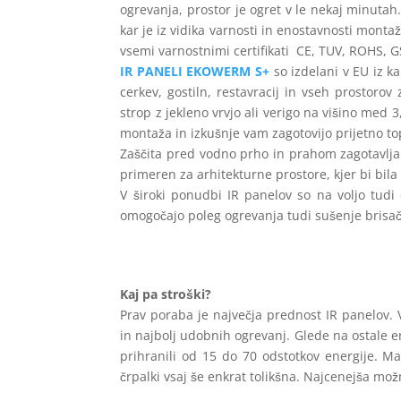
ogrevanja, prostor je ogret v le nekaj minutah.
kar je iz vidika varnosti in enostavnosti mont
vsemi varnostnimi certifikati CE, TUV, ROHS, GS
IR PANELI EKOWERM S+
so izdelani v EU iz k
cerkev, gostiln, restavracij in vseh prostoro
strop z jekleno vrvjo ali verigo na višino med
montaža in izkušnje vam zagotovijo prijetno to
Zaščita pred vodno prho in prahom zagotavlja 
primeren za arhitekturne prostore, kjer bi bila
V široki ponudbi IR panelov so na voljo tudi dr
omogočajo poleg ogrevanja tudi sušenje brisač 
Kaj pa stroški?
Prav poraba je največja prednost IR panelov. 
in najbolj udobnih ogrevanj. Glede na ostale ener
prihranili od 15 do 70 odstotkov energije. Manj
črpalki vsaj še enkrat tolikšna. Najcenejša mož