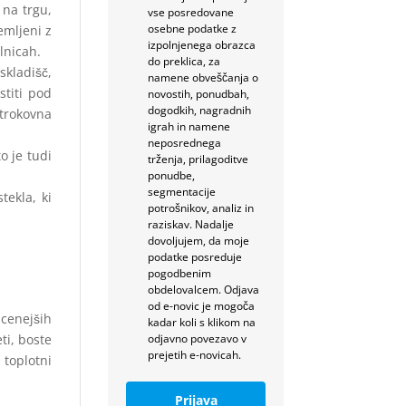
 na trgu,
vse posredovane
osebne podatke z
emljeni z
izpolnjenega obrazca
lnicah.
do preklica, za
skladišč,
namene obveščanja o
stiti pod
novostih, ponudbah,
dogodkih, nagradnih
strokovna
igrah in namene
neposrednega
o je tudi
trženja, prilagoditve
ponudbe,
segmentacije
tekla, ki
potrošnikov, analiz in
raziskav. Nadalje
dovoljujem, da moje
podatke posreduje
pogodbenim
obdelovalcem. Odjava
od e-novic je mogoča
jcenejših
kadar koli s klikom na
ti, boste
odjavno povezavo v
prejetih e-novicah.
 toplotni
Prijava