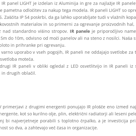
 IR panel LIGHT je izdelan iz Aluminija in gre za najlažje IR panele
aže pametna odločitev za nakup tega modela. IR paneli LIGHT so opr
. Zaščita IP 54 poskrbi, da ga lahko uporabljate tudi v vlažnih kopa
akovostnih materialov in so primerni za ogrevanje proizvodnih hal, 
v z nad standardno višino stropov.
IR panele
je priporočljivo name
 3,5m do 10m, odvisno od moči panelov ali na steno z nosilci. Naša 
ploto in prihranke pri ogrevanju.
varno uporabo v vseh pogojih, IR paneli ne oddajajo svetlobe za t
 svetloba moteča.
ugi IR paneli v obliki ogledal z LED osvetlitvijo in IR paneli iz s
in drugih oblačil.
V primerjavi z drugimi energenti ponujajo IR plošče eno izmed na
gente, kot so kurilno olje, plin, električni radiatorji ali leseni pele
 bi najverjetneje porabili s toplotno črpalko, a je investicija pri
nost so dva, a zahtevajo več časa in organizacije.