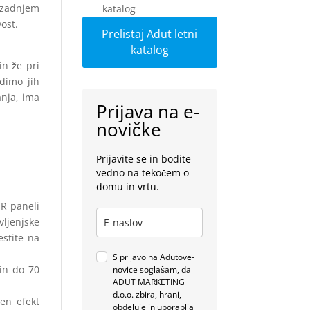
v zadnjem
vost.
Prelistaj Adut letni
katalog
in že pri
rdimo jih
anja, ima
Prijava na e-
novičke
Prijavite se in bodite
vedno na tekočem o
domu in vrtu.
IR paneli
vljenjske
stite na
S prijavo na Adutove-
in do 70
novice soglašam, da
ADUT MARKETING
d.o.o. zbira, hrani,
en efekt
obdeluje in uporablja