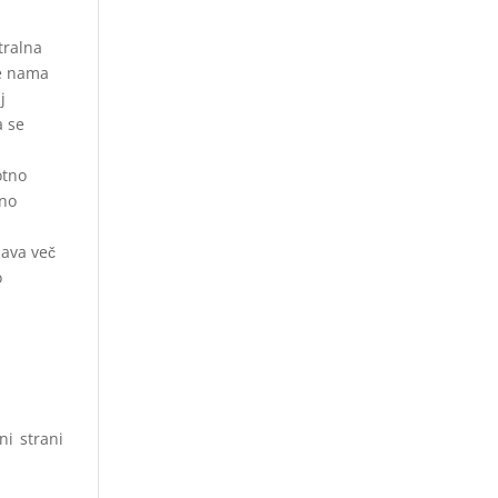
tralna
se nama
j
a se
otno
čno
pava več
o
ni strani