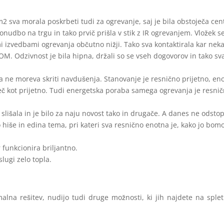
2 sva morala poskrbeti tudi za ogrevanje, saj je bila obstoječa cen
onudbo na trgu in tako prvič prišla v stik z IR ogrevanjem. Vložek 
mi izvedbami ogrevanja občutno nižji. Tako sva kontaktirala kar neka
M. Odzivnost je bila hipna, držali so se vseh dogovorov in tako sv
ma ne moreva skriti navdušenja. Stanovanje je resnično prijetno, en
več kot prijetno. Tudi energetska poraba samega ogrevanja je resni
 slišala in je bilo za naju novost tako in drugače. A danes ne odsto
 hiše in edina tema, pri kateri sva resnično enotna je, kako jo bom
r funkcionira briljantno.
slugi zelo topla.
alna rešitev, nudijo tudi druge možnosti, ki jih najdete na splet