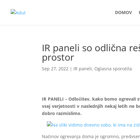
DOMOV
IR paneli so odlična re
prostor
Sep 27, 2022
|
IR paneli
,
Oglasna sporočila
IR PANELI – Odločitev, kako bomo ogrevali s
vsej verjetnosti v naslednjih nekaj letih ne
dobro razmislimo.
Načinov ogrevanja doma je ogromno, predvsem p