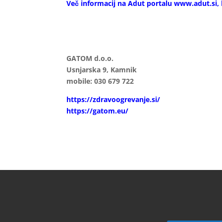
Več informacij na Adut portalu www.adut.si
GATOM d.o.o.
Usnjarska 9, Kamnik
mobile: 030 679 722
https://zdravoogrevanje.
si/
https://gatom.eu/