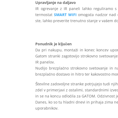
Upravljanje na daljavo
IR ogrevanje z IR paneli lahko reguliramo s 
termostat
SMART WIFI
omogoča nadzor nad ogr
ste, lahko preverite trenutno stanje v vašem d
Ponudnik je ključen
Da pri nakupu, montaži in konec koncev upora
Gatom stranki zagotovijo strokovno svetovanje
IR panelov.
Nudijo brezplačno strokovno svetovanje in na
brezplačno dostavo in hitro ter kakovostno monta
Številne zadovoljne stranke potrjujejo tudi nji
zdel v primerjavi z ostalimi, standardnimi izv
in se na koncu odločila za GATOM. Odzivnost je
Danes, ko so tu hladni dnevi in prihaja zima n
uporabnikov.