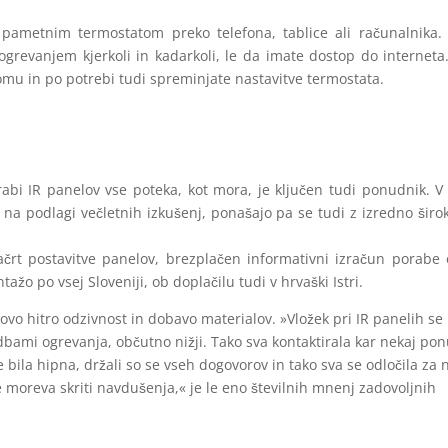
pametnim termostatom preko telefona, tablice ali računalnika. D
evanjem kjerkoli in kadarkoli, le da imate dostop do interneta.
omu in po potrebi tudi spreminjate nastavitve termostata.
bi IR panelov vse poteka, kot mora, je ključen tudi ponudnik. V
 na podlagi večletnih izkušenj, ponašajo pa se tudi z izredno širo
črt postavitve panelov, brezplačen informativni izračun porabe 
žo po vsej Sloveniji, ob doplačilu tudi v hrvaški Istri.
hovo hitro odzivnost in dobavo materialov. »Vložek pri IR panelih s
edbami ogrevanja, občutno nižji. Tako sva kontaktirala kar nekaj po
 bila hipna, držali so se vseh dogovorov in tako sva se odločila za 
e moreva skriti navdušenja,« je le eno številnih mnenj zadovoljnih