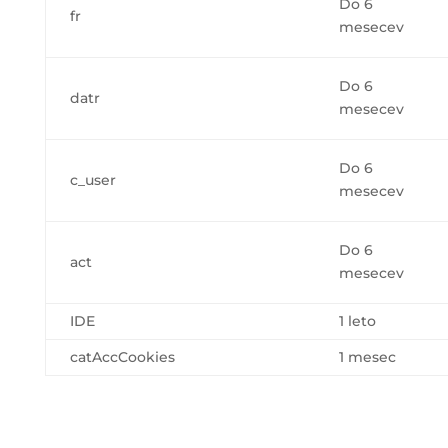
Do 6
fr
mesecev
Do 6
datr
mesecev
Do 6
c_user
mesecev
Do 6
act
mesecev
IDE
1 leto
catAccCookies
1 mesec