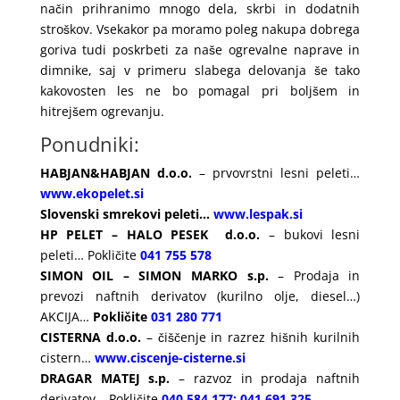
način prihranimo mnogo dela, skrbi in dodatnih
stroškov. Vsekakor pa moramo poleg nakupa dobrega
goriva tudi poskrbeti za naše ogrevalne naprave in
dimnike, saj v primeru slabega delovanja še tako
kakovosten les ne bo pomagal pri boljšem in
hitrejšem ogrevanju.
Ponudniki:
HABJAN&HABJAN d.o.o.
– prvovrstni lesni peleti…
www.ekopelet.si
Slovenski smrekovi peleti…
www.lespak.si
HP PELET – HALO PESEK d.o.o.
– bukovi lesni
peleti… Pokličite
041 755 578
SIMON OIL – SIMON MARKO s.p.
– Prodaja in
prevozi naftnih derivatov (kurilno olje, diesel…)
AKCIJA…
Pokličite
031 280 771
CISTERNA d.o.o.
– čiščenje in razrez hišnih kurilnih
cistern…
www.ciscenje-cisterne.si
DRAGAR MATEJ s.p.
– razvoz in prodaja naftnih
derivatov… Pokličite
040 584 177
;
041 691 325