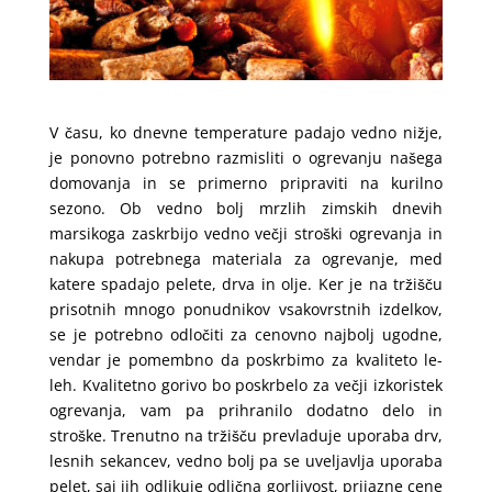
V času, ko dnevne temperature padajo vedno nižje,
je ponovno potrebno razmisliti o ogrevanju našega
domovanja in se primerno pripraviti na kurilno
sezono. Ob vedno bolj mrzlih zimskih dnevih
marsikoga zaskrbijo vedno večji stroški ogrevanja in
nakupa potrebnega materiala za ogrevanje, med
katere spadajo pelete, drva in olje. Ker je na tržišču
prisotnih mnogo ponudnikov vsakovrstnih izdelkov,
se je potrebno odločiti za cenovno najbolj ugodne,
vendar je pomembno da poskrbimo za kvaliteto le-
leh. Kvalitetno gorivo bo poskrbelo za večji izkoristek
ogrevanja, vam pa prihranilo dodatno delo in
stroške. Trenutno na tržišču prevladuje uporaba drv,
lesnih sekancev, vedno bolj pa se uveljavlja uporaba
pelet, saj jih odlikuje odlična gorljivost, prijazne cene