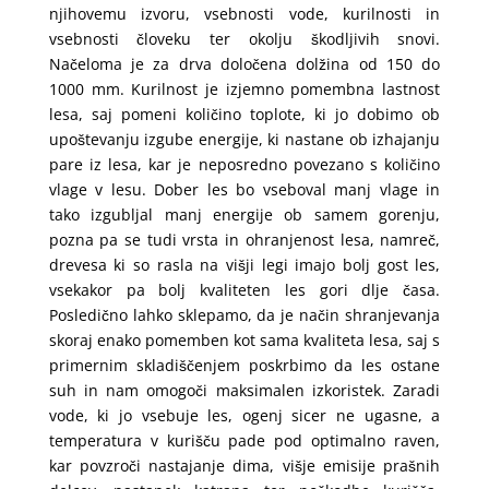
njihovemu izvoru, vsebnosti vode, kurilnosti in
vsebnosti človeku ter okolju škodljivih snovi.
Načeloma je za drva določena dolžina od 150 do
1000 mm. Kurilnost je izjemno pomembna lastnost
lesa, saj pomeni količino toplote, ki jo dobimo ob
upoštevanju izgube energije, ki nastane ob izhajanju
pare iz lesa, kar je neposredno povezano s količino
vlage v lesu. Dober les bo vseboval manj vlage in
tako izgubljal manj energije ob samem gorenju,
pozna pa se tudi vrsta in ohranjenost lesa, namreč,
drevesa ki so rasla na višji legi imajo bolj gost les,
vsekakor pa bolj kvaliteten les gori dlje časa.
Posledično lahko sklepamo, da je način shranjevanja
skoraj enako pomemben kot sama kvaliteta lesa, saj s
primernim skladiščenjem poskrbimo da les ostane
suh in nam omogoči maksimalen izkoristek. Zaradi
vode, ki jo vsebuje les, ogenj sicer ne ugasne, a
temperatura v kurišču pade pod optimalno raven,
kar povzroči nastajanje dima, višje emisije prašnih