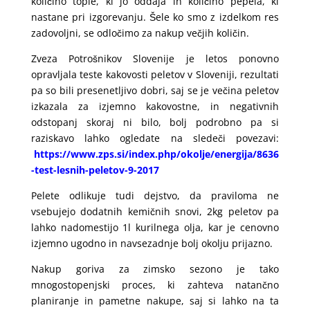
količino tople, ki jo oddaja in količino pepela, ki
nastane pri izgorevanju. Šele ko smo z izdelkom res
zadovoljni, se odločimo za nakup večjih količin.
Zveza Potrošnikov Slovenije je letos ponovno
opravljala teste kakovosti peletov v Sloveniji, rezultati
pa so bili presenetljivo dobri, saj se je večina peletov
izkazala za izjemno kakovostne, in negativnih
odstopanj skoraj ni bilo, bolj podrobno pa si
raziskavo lahko ogledate na sledeči povezavi:
https://www.zps.si/index.php/okolje/energija/8636
-test-lesnih-peletov-9-2017
Pelete odlikuje tudi dejstvo, da praviloma ne
vsebujejo dodatnih kemičnih snovi, 2kg peletov pa
lahko nadomestijo 1l kurilnega olja, kar je cenovno
izjemno ugodno in navsezadnje bolj okolju prijazno.
Nakup goriva za zimsko sezono je tako
mnogostopenjski proces, ki zahteva natančno
planiranje in pametne nakupe, saj si lahko na ta