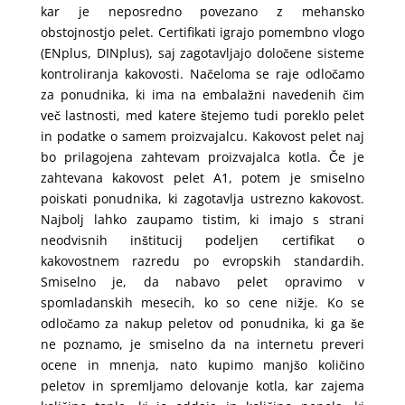
kar je neposredno povezano z mehansko
obstojnostjo pelet. Certifikati igrajo pomembno vlogo
(ENplus, DINplus), saj zagotavljajo določene sisteme
kontroliranja kakovosti. Načeloma se raje odločamo
za ponudnika, ki ima na embalažni navedenih čim
več lastnosti, med katere štejemo tudi poreklo pelet
in podatke o samem proizvajalcu. Kakovost pelet naj
bo prilagojena zahtevam proizvajalca kotla. Če je
zahtevana kakovost pelet A1, potem je smiselno
poiskati ponudnika, ki zagotavlja ustrezno kakovost.
Najbolj lahko zaupamo tistim, ki imajo s strani
neodvisnih inštitucij podeljen certifikat o
kakovostnem razredu po evropskih standardih.
Smiselno je, da nabavo pelet opravimo v
spomladanskih mesecih, ko so cene nižje. Ko se
odločamo za nakup peletov od ponudnika, ki ga še
ne poznamo, je smiselno da na internetu preveri
ocene in mnenja, nato kupimo manjšo količino
peletov in spremljamo delovanje kotla, kar zajema