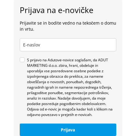
Prijava na e-novičke
Prijavite se in bodite vedno na tekočem o domu
in vrtu.
S prijavo na Adutove-novice soglašam, da ADUT
MARKETING d.o.o. zbira, hrani, obdeluje in
uporablja vse posredovane osebne podatke z
izpolnjenega obrazca do preklica, za namene
obveščanja o novostih, ponudbah, dogodkih,
nagradnih igrah in namene neposrednega trženja,
prilagoditve ponudbe, segmentacije potrošnikov,
analiz in raziskav. Nadalje dovoljujem, da moje
podatke posreduje pogodbenim obdelovalcem.
Odjava od e-novic je mogoča kadar koli s klikom na
odjavno povezavo v prejetih e-novicah.
Prijava