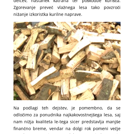
delcev, nastanek katrana ter poškodbe kurišča.
Zgorevanje preveč vlažnega lesa tako povzroči
nižanje izkoristka kurilne naprave.
Na podlagi teh dejstev, je pomembno, da se
odločimo za ponudnika najkakovostnejšega lesa, saj
nam nižja kvaliteta le-tega sicer predstavlja manjše
finančno breme, vendar na dolgi rok pomeni večje