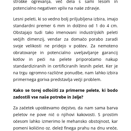
stroške ogrevanja, več dela s sami lesom in
potencialno negativen vpliv na naše zdravje.
Lesni peleti, ki so vedno bolj priljubljena izbira, imajo
standardni premer 6 mm in dolžino od 1 do 4 cm.
Obstajajo tudi tako imenovani industrijskih peleti
večjih dimenzij, vendar za domačo porabo zaradi
svoje velikosti ne pridejo v poštev. Za nemoteno
obratovanje in potencialno uveljavljanje garancij
kotlov in peči na pelete priporočamo nakup
standardiziranih in certificiranih lesnih pelet. Ker je
na trgu ogromno različne ponudbe, nam lahko izbira
primernega goriva predstavlja večji problem.
Kako se torej odločiti za primerne pelete, ki bodo
zadostili vse naše potrebe in želje?
Za začetek upoštevamo dejstvo, da nam sama barva
peletov ne pove nič o njihovi kakovosti. S prostim
očesom lahko izmerimo le mehansko obstojnost, kar
pomeni količino oz. delež finega prahu na dnu vreče,