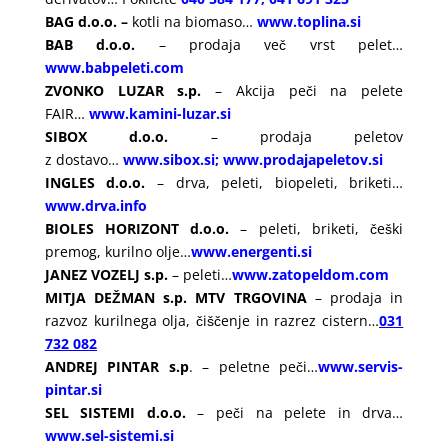
BAG d.o.o. –
kotli na biomaso…
www.toplina.si
BAB d.o.o.
– prodaja več vrst pelet…
www.babpeleti.com
ZVONKO LUZAR s.p.
– Akcija peči na pelete
FAIR…
www.kamini-luzar.si
SIBOX d.o.o.
– prodaja peletov
z dostavo…
www.sibox.si
;
www.prodajapeletov.si
INGLES d.o.o.
– drva, peleti, biopeleti, briketi…
www.drva.info
BIOLES HORIZONT d.o.o.
– peleti, briketi, češki
premog, kurilno olje…
www.energenti.si
JANEZ VOZELJ s.p.
– peleti…
www.zatopeldom.com
MITJA DEŽMAN s.p. MTV TRGOVINA
– prodaja in
razvoz kurilnega olja, čiščenje in razrez cistern…
031
732 082
ANDREJ PINTAR s.p
. – peletne peči…
www.servis-
pintar.si
SEL SISTEMI d.o.o.
– peči na pelete in drva…
www.sel-sistemi.si