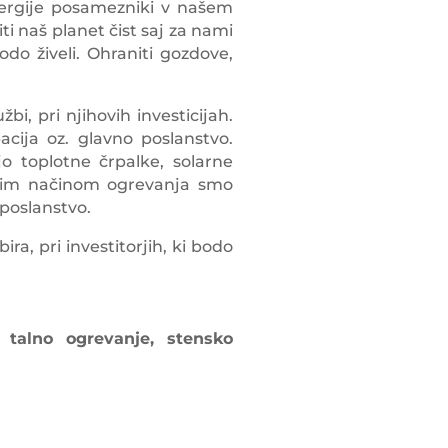
energije posamezniki v našem
i naš planet čist saj za nami
bodo živeli. Ohraniti gozdove,
, pri njihovih investicijah.
acija oz. glavno poslanstvo.
o toplotne črpalke, solarne
tetim načinom ogrevanja smo
poslanstvo.
ra, pri investitorjih, ki bodo
, talno ogrevanje, stensko