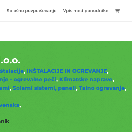
S
Splošno povpraševanje
Vpis med ponudnike
o.o.
štalacije
INŠTALACIJE IN OGREVANJE
nje - ogrevalne peči
Klimatske naprave
temi
Solarni sistemi, paneli
Talno ogrevanje
ovenska
mnik