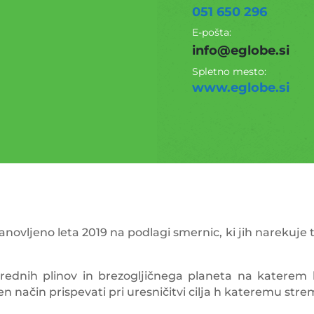
051 650 296
E-pošta:
info@eglobe.si
Spletno mesto:
www.eglobe.si
novljeno leta 2019 na podlagi smernic, ki jih narekuje trg
rednih plinov in brezogljičnega planeta na katerem
n način prispevati pri uresničitvi cilja h kateremu strem