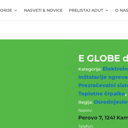
ORIJE
NASVETI & NOVICE
PRELISTAJ ADUT
O NA
E GLOBE d.
Elektroin
Inštalacije ogreva
Prezračevalni sis
Toplotne črpalke
Osrednjesl
Naslov:
Perovo 7, 1241 Ka
Telefon: