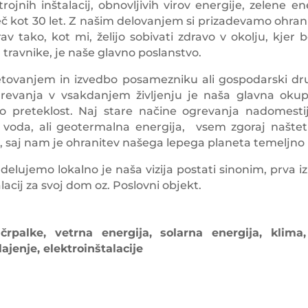
rojnih inštalacij, obnovljivih virov energije, zelene 
eč kot 30 let. Z našim delovanjem si prizadevamo ohranit
rav tako, kot mi, želijo sobivati zdravo v okolju, kjer 
, travnike, je naše glavno poslanstvo.
tovanjem in izvedbo posamezniku ali gospodarski družbi
grevanja v vsakdanjem življenju je naša glavna okup
jo preteklost. Naj stare načine ogrevanja nadomestij
a, voda, ali geotermalna energija, vsem zgoraj naš
 saj nam je ohranitev našega lepega planeta temeljno 
elujemo lokalno je naša vizija postati sinonim, prva izbi
talacij za svoj dom oz. Poslovni objekt.
črpalke, vetrna energija, solarna energija, klima
ajenje, elektroinštalacije