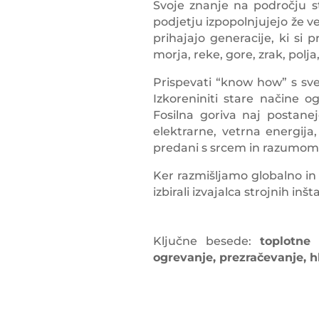
Svoje znanje na področju st
podjetju izpopolnjujejo že v
prihajajo generacije, ki si p
morja, reke, gore, zrak, polja
Prispevati “know how” s sve
Izkoreniniti stare načine o
Fosilna goriva naj postane
elektrarne, vetrna energij
predani s srcem in razumom,
Ker razmišljamo globalno in d
izbirali izvajalca strojnih inš
Ključne besede:
toplotne 
ogrevanje, prezračevanje, hl