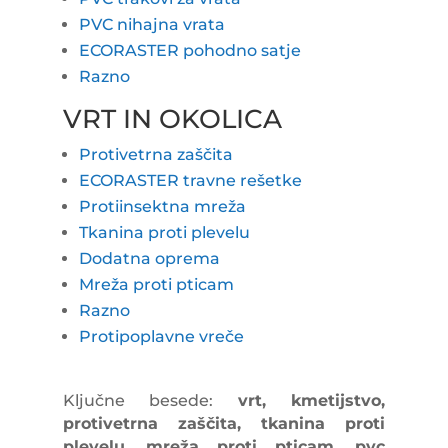
PVC nihajna vrata
ECORASTER pohodno satje
Razno
VRT IN OKOLICA
Protivetrna zaščita
ECORASTER travne rešetke
Protiinsektna mreža
Tkanina proti plevelu
Dodatna oprema
Mreža proti pticam
Razno
Protipoplavne vreče
Ključne besede:
vrt, kmetijstvo,
protivetrna zaščita, tkanina proti
plevelu, mreža proti pticam, pvc