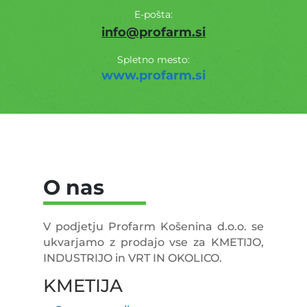
E-pošta:
info@profarm.si
Spletno mesto:
www.profarm.si
O nas
V podjetju Profarm Košenina d.o.o. se
ukvarjamo z prodajo vse za KMETIJO,
INDUSTRIJO in VRT IN OKOLICO.
KMETIJA