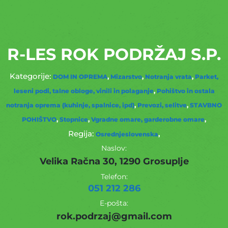
R-LES ROK PODRŽAJ S.P.
DOM IN OPREMA
Mizarstvo
Notranja vrata
Parket,
leseni podi, talne obloge, vinili in polaganje
Pohištvo in ostala
notranja oprema (kuhinje, spalnice, ipd)
Prevozi, selitve
STAVBNO
POHIŠTVO
Stopnice
Vgradne omare, garderobne omare
Osrednjeslovenska
Naslov:
Velika Račna 30, 1290 Grosuplje
Telefon:
051 212 286
E-pošta:
rok.podrzaj@gmail.com