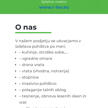
Spletno mesto:
www.r-les.eu
O nas
V našem podjetju se ukvarjamo z
izdelava pohištva po meri.
– kuhinje, otroške sobe,…
– vgradne omare
– drsna vrata
– vrata (vhodna, notranja)
– stopnice
– masivno pohištvo
– polaganje talnih oblog
– tesnenje, obnova lesenih oken in
vrat