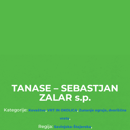
TANASE – SEBASTJAN
ZALAR s.p.
Kovaštvo
VRT IN OKOLICA
Zunanje ograje, dvoriščna
vrata
Savinjska-Štajerska