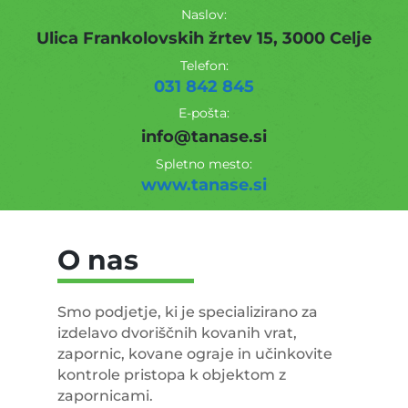
Naslov:
Ulica Frankolovskih žrtev 15, 3000 Celje
Telefon:
031 842 845
E-pošta:
info@tanase.si
Spletno mesto:
www.tanase.si
O nas
Smo podjetje, ki je specializirano za
izdelavo dvoriščnih kovanih vrat,
zapornic, kovane ograje in učinkovite
kontrole pristopa k objektom z
zapornicami.