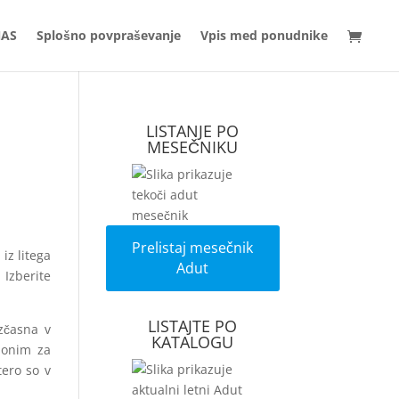
NAS
Splošno povpraševanje
Vpis med ponudnike
LISTANJE PO
MESEČNIKU
Prelistaj mesečnik
iz litega
Adut
 Izberite
LISTAJTE PO
zčasna v
KATALOGU
nonim za
tero so v