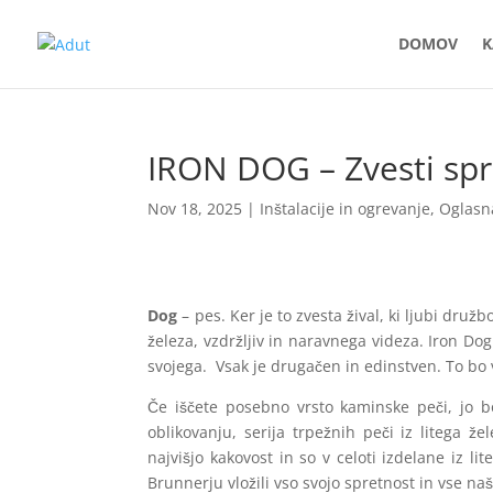
DOMOV
K
IRON DOG – Zvesti spr
Nov 18, 2025
|
Inštalacije in ogrevanje
,
Oglasn
Dog
– pes. Ker je to zvesta žival, ki ljubi družb
železa, vzdržljiv in naravnega videza. Iron Dog
svojega. Vsak je drugačen in edinstven. To bo v
Če iščete posebno vrsto kaminske peči, jo 
oblikovanju, serija trpežnih peči iz litega
najvišjo kakovost in so v celoti izdelane iz 
Brunnerju vložili vso svojo spretnost in vse na