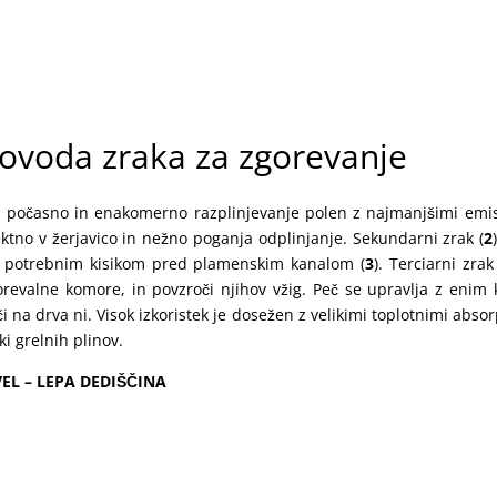
vzdržljive in zadržujejo toploto, saj so narejene iz visokokakovostne
 za peči na drva. Lito železo ima odlične lastnosti zadrževanja top
še dolgo po tem, ko ogenj ugasne. Zaradi tega je peč učinkovita
vlja dosledno toploto skozi daljši čas.
dovoda zraka za zgorevanje
a počasno in enakomerno razplinjevanje polen z najmanjšimi emis
ektno v žerjavico in nežno poganja odplinjanje. Sekundarni zrak (
2
 s potrebnim kisikom pred plamenskim kanalom (
3
). Terciarni zrak
revalne komore, in povzroči njihov vžig. Peč se upravlja z enim
i na drva ni. Visok izkoristek je dosežen z velikimi toplotnimi absor
i grelnih plinov.
VEL – LEPA DEDIŠČINA
😉