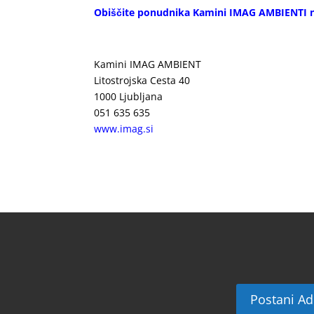
Obiščite ponudnika Kamini IMAG AMBIENTI n
Kamini IMAG AMBIENT
Litostrojska Cesta 40
1000 Ljubljana
051 635 635
www.imag.si
Postani Ad