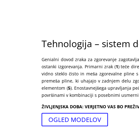
in tudi koža ljudi. Poleg tega so peči izjemno 
železa, ki je eden najbolj trpežnih materialov
pomeni, da lahko zadržuje in oddaja toploto 
potrebo po nenehnem nalaganju polen in zagota
Tehnologija – sistem 
Genialni dovod zraka za zgorevanje zagotavlj
ostanki izgorevanja. Primarni zrak (
1
) teče dir
vidno steklo čisto in meša zgorevalne pline
premeša pline, ki uhajajo v zadnjem delu zgo
elementom (
5
). Enostavnejšega upravljanja peč
površinami v kombinaciji s posebnimi usmernik
ŽIVLJENJSKA DOBA: VERJETNO VAS BO PREŽI
OGLED MODELOV
Vabljeni na posvet!