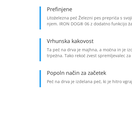
Prefinjene
Litoželezna peč Železni pes prepriča s svo
njem. IRON DOG® 06 z dodatno funkcijo žar
Vrhunska kakovost
Ta peč na drva je majhna, a močna in je izd
trpežna. Tako rekoč zvest spremljevalec za 
Popoln način za začetek
Peč na drva je izdelana peč, ki je hitro vgr
Prednosti litoželezn
Peč na drva v dom prinaša prijetno toplino in
konvekcijo smatra za prijaznejšo, ker deluje 