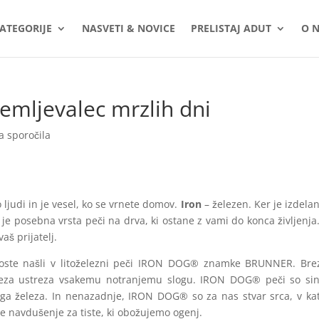
ATEGORIJE
NASVETI & NOVICE
PRELISTAJ ADUT
O 
emljevalec mrzlih dni
a sporočila
o ljudi in je vesel, ko se vrnete domov.
Iron
– železen. Ker je izdelan 
 je posebna vrsta peči na drva, ki ostane z vami do konca življenja.
aš prijatelj.
boste našli v litoželezni peči IRON DOG® znamke BRUNNER. Bre
 železa ustreza vsakemu notranjemu slogu. IRON DOG® peči so si
litega železa. In nenazadnje, IRON DOG® so za nas stvar srca, v ka
še navdušenje za tiste, ki obožujemo ogenj.