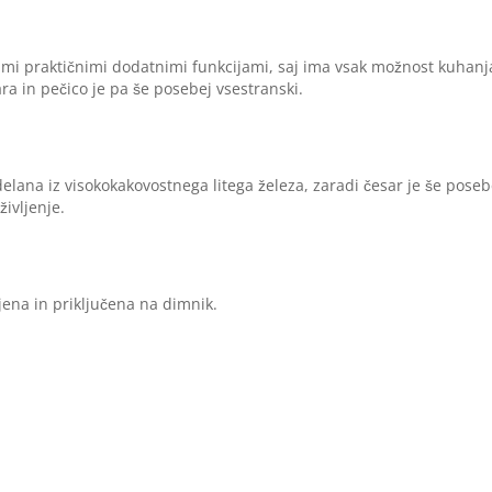
jimi praktičnimi dodatnimi funkcijami, saj ima vsak možnost kuhanj
a in pečico je pa še posebej vsestranski.
elana iz visokokakovostnega litega železa, zaradi česar je še poseb
življenje.
ajena in priključena na dimnik.
e peči na drva
 vzdušje, saj ustvarja tako imenovano sevalno toploto. Ta se v na
na podoben način kot sončni žarki. Toploto absorbirajo predmeti v