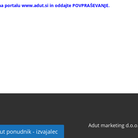
a portalu www.adut.si in oddajte POVPRAŠEVANJE.
Adut marketing d.o.o
ut ponudnik - izvajalec