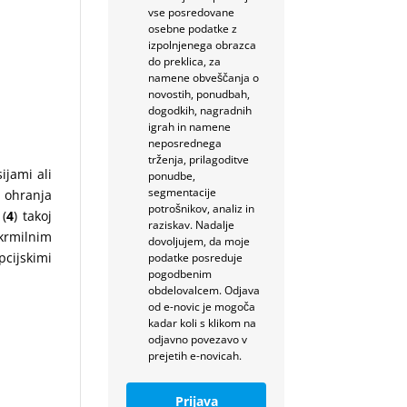
vse posredovane
ga litega
osebne podatke z
lote, kar
izpolnjenega obrazca
, zmanjša
do preklica, za
namene obveščanja o
novostih, ponudbah,
dogodkih, nagradnih
igrah in namene
neposrednega
trženja, prilagoditve
ijami ali
ponudbe,
segmentacije
) ohranja
potrošnikov, analiz in
 (
4
) takoj
raziskav. Nadalje
 krmilnim
dovoljujem, da moje
pcijskimi
podatke posreduje
pogodbenim
obdelovalcem. Odjava
od e-novic je mogoča
kadar koli s klikom na
odjavno povezavo v
prejetih e-novicah.
Prijava