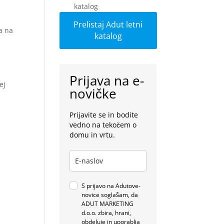
Prelistaj Adut letni
a na
katalog
Prijava na e-
ej
novičke
Prijavite se in bodite
vedno na tekočem o
domu in vrtu.
S prijavo na Adutove-
novice soglašam, da
ADUT MARKETING
sprotju s
d.o.o. zbira, hrani,
obdeluje in uporablja
 prostoru