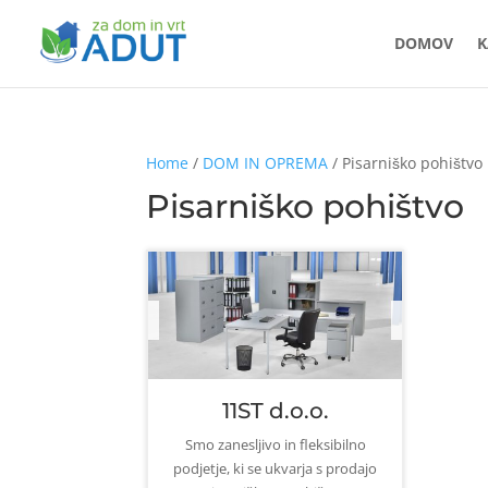
DOMOV
K
Home
/
DOM IN OPREMA
/ Pisarniško pohištvo
Pisarniško pohištvo
11ST d.o.o.
Smo zanesljivo in fleksibilno
podjetje, ki se ukvarja s prodajo