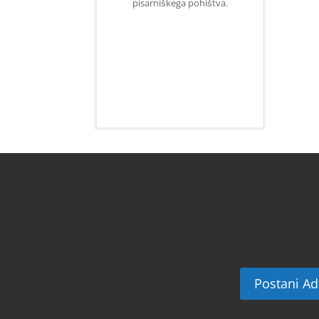
pisarniškega pohištva.
Postani Ad