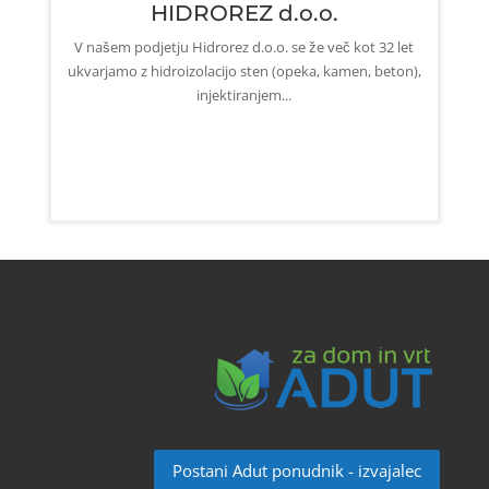
HIDROREZ d.o.o.
V našem podjetju Hidrorez d.o.o. se že več kot 32 let
ukvarjamo z hidroizolacijo sten (opeka, kamen, beton),
injektiranjem...
Postani Adut ponudnik - izvajalec