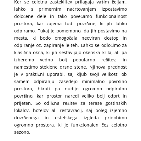
Ker se celotna zasteklitev prilagaja vašim željam,
lahko s primernim načrtovanjem izpostavimo
določene dele in tako povečamo funkcionalnost
prostora, kar zajema tudi površine, ki jih lahko
odpiramo. Tukaj je pomembno, da jih postavimo na
mesta, ki bodo omogočala neoviran dostop in
odpiranje oz. zapiranje le-teh. Lahko se odločimo za
klasična okna, ki jih sestavljajo okenska krila, ali pa
izberemo vedno bolj popularno rešitev, in
namestimo steklene drsne stene. Njihova prednost
je v praktični uporabi, saj kljub svoji velikosti ob
samem odpiranju zasedejo minimalno površino
prostora, hkrati pa nudijo ogromno odpiralno
površino, kar prostor naredi veliko bolj odprt in
prijeten. So odlična rešitev za terase gostinskih
lokalov, hotelov ali restavracij, saj poleg izjemno
dovršenega in estetskega izgleda pridobimo
ogromno prostora, ki je funkcionalen čez celotno
sezono.