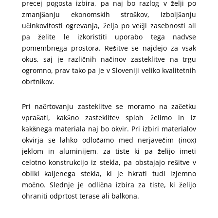
precej pogosta izbira, pa naj bo razlog v želji po
zmanjšanju ekonomskih stroškov, izboljšanju
učinkovitosti ogrevanja, želja po večji zasebnosti ali
pa želite le izkoristiti uporabo tega nadvse
pomembnega prostora. Rešitve se najdejo za vsak
okus, saj je različnih načinov zasteklitve na trgu
ogromno, prav tako pa je v Sloveniji veliko kvalitetnih
obrtnikov.
Pri načrtovanju zasteklitve se moramo na začetku
vprašati, kakšno zasteklitev sploh želimo in iz
kakšnega materiala naj bo okvir. Pri izbiri materialov
okvirja se lahko odločamo med nerjavečim (inox)
jeklom in aluminijem, za tiste ki pa želijo imeti
celotno konstrukcijo iz stekla, pa obstajajo rešitve v
obliki kaljenega stekla, ki je hkrati tudi izjemno
močno. Slednje je odlična izbira za tiste, ki želijo
ohraniti odprtost terase ali balkona.