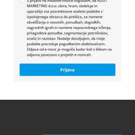
S prijavo na Adutove-novice soglašam, da ADUT
MARKETING d.o.o. zbira, hrani, obdeluje in
uporablja vse posredovane osebne podatke z
izpolnjenega obrazca do preklica, za namene
obveščanja o novostih, ponudbah, dogodkih,
nagradnih igrah in namene neposrednega trženja,
prilagoditve ponudbe, segmentacije potrošnikov,
analiz in raziskav. Nadalje dovoljujem, da moje
podatke posreduje pogodbenim obdelovalcem.
Odjava od e-novic je mogoča kadar koli s klikom na
odjavno povezavo v prejetih e-novicah.
Prijava