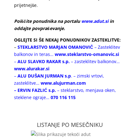
prijetnejše.
Poiščite ponudnika na portalu
www.adut.si
in
oddajte povpraševanje.
OGLEJTE SI ŠE NEKAJ PONUDNIKOV ZASTEKLITVE:
–
STEKLARSTVO
MARJAN OMANOVIČ
– Zasteklitev
balkonov in teras…
www.steklarstvo-omanovic.si
–
ALU SLAVKO RAKAR s.p.
– zasteklitev balkonov…
www.alurakar.si
–
ALU DUŠAN JURMAN s.p
. – zimski vrtovi,
zasteklitve…
www.alujurman.com
– ERVIN FAZLIĆ s.p.
– steklarstvo, menjava oken,
steklene ograje…
070 116 115
LISTANJE PO MESEČNIKU