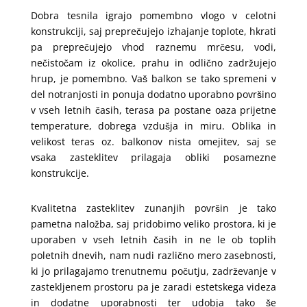
Dobra tesnila igrajo pomembno vlogo v celotni
konstrukciji, saj preprečujejo izhajanje toplote, hkrati
pa preprečujejo vhod raznemu mrčesu, vodi,
nečistočam iz okolice, prahu in odlično zadržujejo
hrup, je pomembno. Vaš balkon se tako spremeni v
del notranjosti in ponuja dodatno uporabno površino
v vseh letnih časih, terasa pa postane oaza prijetne
temperature, dobrega vzdušja in miru. Oblika in
velikost teras oz. balkonov nista omejitev, saj se
vsaka zasteklitev prilagaja obliki posamezne
konstrukcije.
Kvalitetna zasteklitev zunanjih površin je tako
pametna naložba, saj pridobimo veliko prostora, ki je
uporaben v vseh letnih časih in ne le ob toplih
poletnih dnevih, nam nudi različno mero zasebnosti,
ki jo prilagajamo trenutnemu počutju, zadrževanje v
zastekljenem prostoru pa je zaradi estetskega videza
in dodatne uporabnosti ter udobja tako še