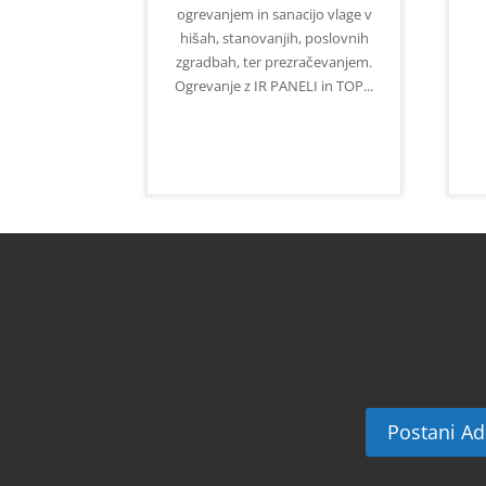
ogrevanjem in sanacijo vlage v
hišah, stanovanjih, poslovnih
zgradbah, ter prezračevanjem.
Ogrevanje z IR PANELI in TOP...
Postani Ad