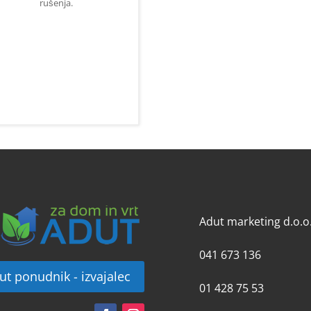
rušenja.
Adut marketing d.o.o
041 673 136
ut ponudnik - izvajalec
01 428 75 53