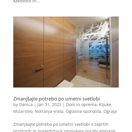
kakovosti in...
Zmanjšajte potrebo po umetni svetlobi
by
Danica
|
Jan 31, 2023
|
Dom in oprema
,
Kljuke
,
Mizarstvo
,
Notranja vrata
,
Oglasna sporočila
,
Ograja
Zmanjšajte potrebo po umetni svetlobi v zaprtih
prostorih in posledično k zmanjšani porabi energije.