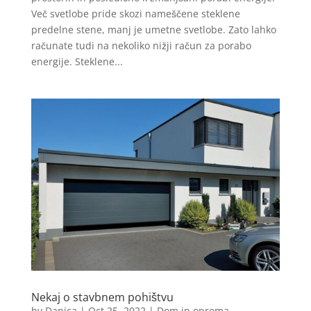
Več svetlobe pride skozi nameščene steklene
predelne stene, manj je umetne svetlobe. Zato lahko
računate tudi na nekoliko nižji račun za porabo
energije. Steklene...
Nekaj o stavbnem pohištvu
by
Danica
|
Oct 25, 2022
|
Dom in oprema
,